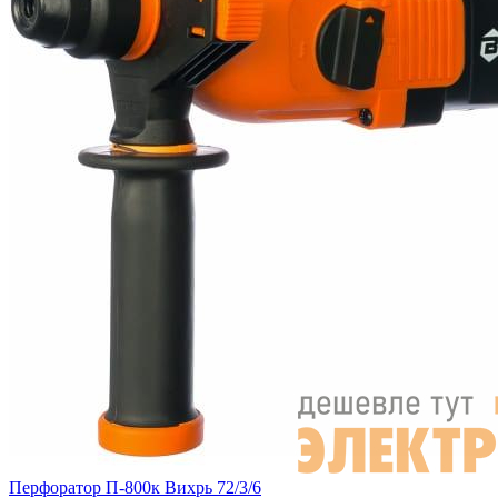
Перфоратор П-800к Вихрь 72/3/6