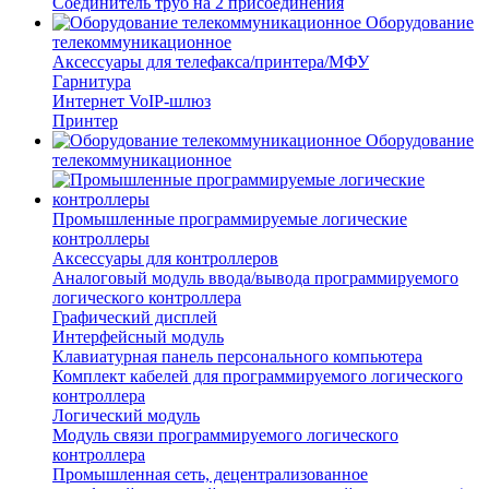
Соединитель труб на 2 присоединения
Оборудование
телекоммуникационное
Аксессуары для телефакса/принтера/МФУ
Гарнитура
Интернет VoIP-шлюз
Принтер
Оборудование
телекоммуникационное
Промышленные программируемые логические
контроллеры
Аксессуары для контроллеров
Аналоговый модуль ввода/вывода программируемого
логического контроллера
Графический дисплей
Интерфейсный модуль
Клавиатурная панель персонального компьютера
Комплект кабелей для программируемого логического
контроллера
Логический модуль
Модуль связи программируемого логического
контроллера
Промышленная сеть, децентрализованное