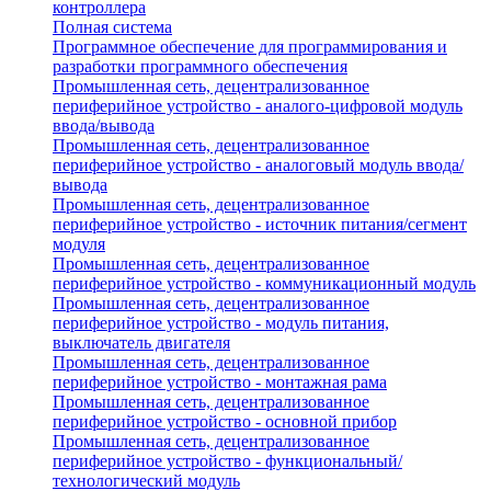
контроллера
Полная система
Программное обеспечение для программирования и
разработки программного обеспечения
Промышленная сеть, децентрализованное
периферийное устройство - аналого-цифровой модуль
ввода/вывода
Промышленная сеть, децентрализованное
периферийное устройство - аналоговый модуль ввода/
вывода
Промышленная сеть, децентрализованное
периферийное устройство - источник питания/сегмент
модуля
Промышленная сеть, децентрализованное
периферийное устройство - коммуникационный модуль
Промышленная сеть, децентрализованное
периферийное устройство - модуль питания,
выключатель двигателя
Промышленная сеть, децентрализованное
периферийное устройство - монтажная рама
Промышленная сеть, децентрализованное
периферийное устройство - основной прибор
Промышленная сеть, децентрализованное
периферийное устройство - функциональный/
технологический модуль