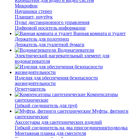
Кронштейн для аудио и видео систем
Микрофон
Наушники стерео
Планшет, ноутбук
Пульт дистанционного управления
Цифровой носитель информации
Ванная комната и туалет
Держатель для полотенец
Держатель для туалетной бумаги
Водонагреватели
Электрический нагревательный элемент для
водонагревателя
Изделия для обеспечения безопасности
жизнедеятельности
Огнетушитель
Компенсаторы
сантехнические
Гибкий соединитель для труб
Муфты, фитинги
сантехнические
Акссесуары для сантехнических изделий
Гибкий соединитель на два присоединения/подводка
Монтажная планка для смесителя