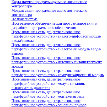
Карта памяти программируемого логического
контроллера
Модуль связи программируемого логического
контроллера
Полная система
Программное обеспечение для программирования и
разработки программного обеспечения
Промышленная сеть, децентрализованное
периферийное устройство - аналого-цифровой модуль
ввода/вывода
Промышленная сеть, децентрализованное
периферийное устройство - аналоговый модуль ввода/
вывода
Промышленная сеть, децентрализованное
периферийное устройство - источник питания/сегмент
модуля
Промышленная сеть, децентрализованное
периферийное устройство - коммуникационный модуль
Промышленная сеть, децентрализованное
периферийное устройство - модуль питания,
выключатель двигателя
Промышленная сеть, децентрализованное
периферийное устройство - монтажная рама
Промышленная сеть, децентрализованное
периферийное устройство - основной прибор