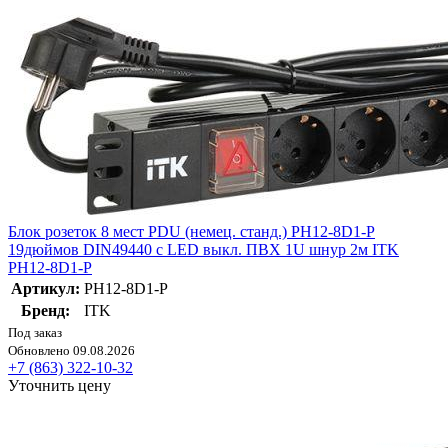
Блок розеток 8 мест PDU (немец. станд.) PH12-8D1-P
19дюймов DIN49440 с LED выкл. ПВХ 1U шнур 2м ITK
PH12-8D1-P
Артикул:
PH12-8D1-P
Бренд:
ITK
Под заказ
Обновлено 09.08.2026
+7 (863) 322-10-32
Уточнить цену