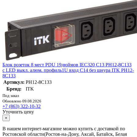
Блок розеток 8 мест PDU 19дюймов IEC320 C13 PH12-8C133
с LED выкл. алюм. профиль1U вход C14 без шнура ITK PH12-
8C133
Артикул:
PH12-8C133
Бренд:
ITK
Под заказ
Обновлено 09.08.2026
+7 (863) 322-10-32
Уточнить цену
×
В нашем интернет-магазине можно купить с доставкой по
Ростовской области(Ростов-на-Дону, Аксай, Батайск, Белая