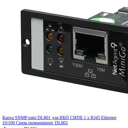
Карта SNMP mini DL801 для ИБП СИПБ 1 x RJ45 Ethernet
10/100 Связь инжиниринг DL801