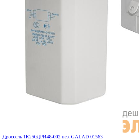
Дроссель 1К250ДРИ48-002 нез. GALAD 01563