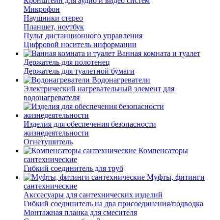
Кронштейн для аудио и видео систем
Микрофон
Наушники стерео
Планшет, ноутбук
Пульт дистанционного управления
Цифровой носитель информации
Ванная комната и туалет
Держатель для полотенец
Держатель для туалетной бумаги
Водонагреватели
Электрический нагревательный элемент для
водонагревателя
Изделия для обеспечения безопасности
жизнедеятельности
Огнетушитель
Компенсаторы
сантехнические
Гибкий соединитель для труб
Муфты, фитинги
сантехнические
Акссесуары для сантехнических изделий
Гибкий соединитель на два присоединения/подводка
Монтажная планка для смесителя