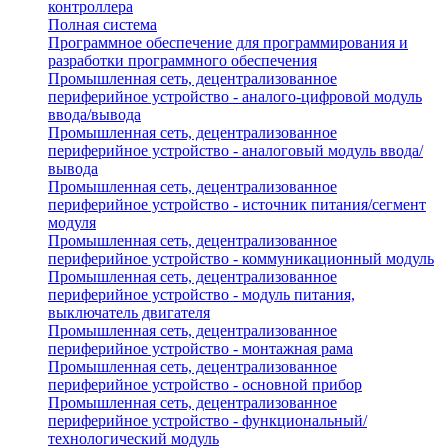
контроллера
Полная система
Программное обеспечение для программирования и
разработки программного обеспечения
Промышленная сеть, децентрализованное
периферийное устройство - аналого-цифровой модуль
ввода/вывода
Промышленная сеть, децентрализованное
периферийное устройство - аналоговый модуль ввода/
вывода
Промышленная сеть, децентрализованное
периферийное устройство - источник питания/сегмент
модуля
Промышленная сеть, децентрализованное
периферийное устройство - коммуникационный модуль
Промышленная сеть, децентрализованное
периферийное устройство - модуль питания,
выключатель двигателя
Промышленная сеть, децентрализованное
периферийное устройство - монтажная рама
Промышленная сеть, децентрализованное
периферийное устройство - основной прибор
Промышленная сеть, децентрализованное
периферийное устройство - функциональный/
технологический модуль