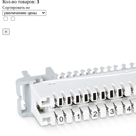
Кол-во товаров:
3
Сортировать по
×