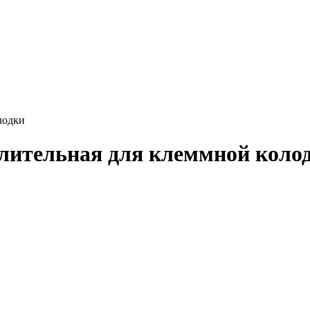
лодки
елительная для клеммной коло