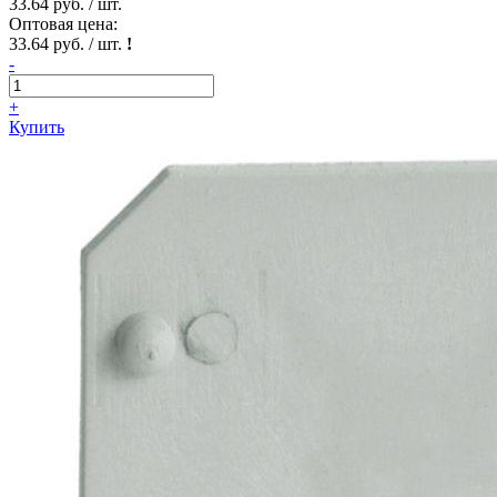
33.64 руб. / шт.
Оптовая цена:
33.64 руб. / шт.
!
-
+
Купить