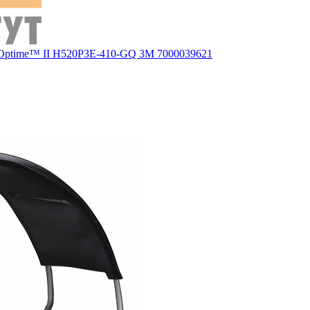
ptime™ II H520P3E-410-GQ 3М 7000039621