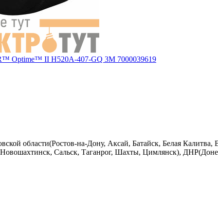
R™ Optime™ II H520A-407-GQ 3М 7000039619
вской области(Ростов-на-Дону, Аксай, Батайск, Белая Калитва, 
Новошахтинск, Сальск, Таганрог, Шахты, Цимлянск), ДНР(Донец