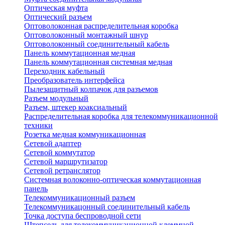
Оптическая муфта
Оптический разъем
Оптоволоконная распределительная коробка
Оптоволоконный монтажный шнур
Оптоволоконный соединительный кабель
Панель коммутационная медная
Панель коммутационная системная медная
Переходник кабельный
Преобразователь интерфейса
Пылезащитный колпачок для разъемов
Разъем модульный
Разъем, штекер коаксиальный
Распределительная коробка для телекоммуникационной
техники
Розетка медная коммуникационная
Сетевой адаптер
Сетевой коммутатор
Сетевой маршрутизатор
Сетевой ретранслятор
Системная волоконно-оптическая коммутационная
панель
Телекоммуникационный разъем
Телекоммуникацонный соединительный кабель
Точка доступа беспроводной сети
Штепсель для телекоммуникационной клеммной