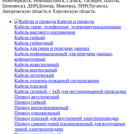
Новочеркасск, Новошахтинск, Сальск, Таганрог, Шахты,
Цимлянск), ДНР(Донецк, Макеева), ЛНР(Луганск),
Запорожскую область и Херсонскую область.
Кабели и провода
Кабели связи, телефонные, телекоммуникационные
Кабель высокого напряжения
Кабель гибкий
Кабель гибридный
Кабель для связи и передачи данных
Кабель информационный для передачи данных,
компьютерный
Кабель коаксиальный
Кабель контрольный
Кабель оптический
Кабель охранно-пожарной сигнализации
Кабель плоский
Кабель силовой < 1кВ для нестационарной прокладки
Провод акустический
Провод гибкий
Провод неизолированный
Провод одножильный
Провод плоский для внутренней электропроводки
Провод самонесущий изолированный для воздушных
линий электропередачи