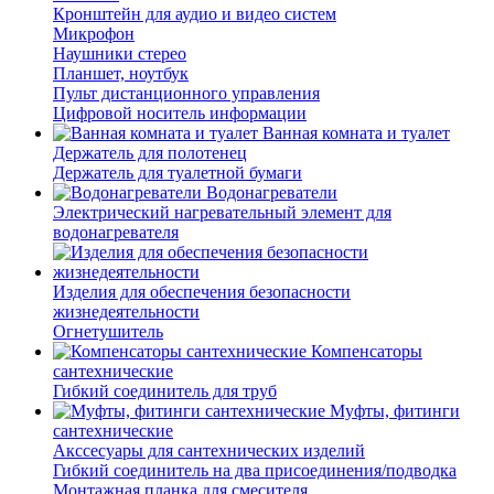
Кронштейн для аудио и видео систем
Микрофон
Наушники стерео
Планшет, ноутбук
Пульт дистанционного управления
Цифровой носитель информации
Ванная комната и туалет
Держатель для полотенец
Держатель для туалетной бумаги
Водонагреватели
Электрический нагревательный элемент для
водонагревателя
Изделия для обеспечения безопасности
жизнедеятельности
Огнетушитель
Компенсаторы
сантехнические
Гибкий соединитель для труб
Муфты, фитинги
сантехнические
Акссесуары для сантехнических изделий
Гибкий соединитель на два присоединения/подводка
Монтажная планка для смесителя