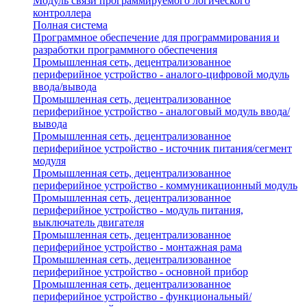
Модуль связи программируемого логического
контроллера
Полная система
Программное обеспечение для программирования и
разработки программного обеспечения
Промышленная сеть, децентрализованное
периферийное устройство - аналого-цифровой модуль
ввода/вывода
Промышленная сеть, децентрализованное
периферийное устройство - аналоговый модуль ввода/
вывода
Промышленная сеть, децентрализованное
периферийное устройство - источник питания/сегмент
модуля
Промышленная сеть, децентрализованное
периферийное устройство - коммуникационный модуль
Промышленная сеть, децентрализованное
периферийное устройство - модуль питания,
выключатель двигателя
Промышленная сеть, децентрализованное
периферийное устройство - монтажная рама
Промышленная сеть, децентрализованное
периферийное устройство - основной прибор
Промышленная сеть, децентрализованное
периферийное устройство - функциональный/