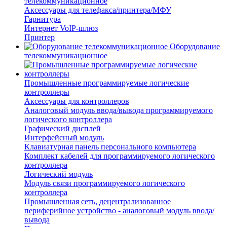
телекоммуникационное
Аксессуары для телефакса/принтера/МФУ
Гарнитура
Интернет VoIP-шлюз
Принтер
Оборудование
телекоммуникационное
Промышленные программируемые логические
контроллеры
Аксессуары для контроллеров
Аналоговый модуль ввода/вывода программируемого
логического контроллера
Графический дисплей
Интерфейсный модуль
Клавиатурная панель персонального компьютера
Комплект кабелей для программируемого логического
контроллера
Логический модуль
Модуль связи программируемого логического
контроллера
Промышленная сеть, децентрализованное
периферийное устройство - аналоговый модуль ввода/
вывода