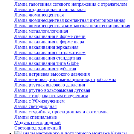
Лампа галогенная сетевого напряжения с отражателем
Лампа индикаторная и сигнальная
Лампа люминесцентная
Лампа люминесцентная компактная интегрированная
Лампа люминесцентная компактная неинтегрированная
Лампа металлогалогенная
Лампа накаливания в форме свечи
Лампа накаливания в форме шара
Лампа накаливания зеркальная
Лампа накаливания с отражателем
Лампа накаливания стандартная
Лампа накаливания типа Globe
Лампа накаливания трубчатая
Лампа натриевая высокого давления
Лампа неоновая, иллюминационная, строб-лампа
Лампа ртутная высокого давления
Лампа ртутно-вольфрамовая дуговая
Лампа с инфракрасным излучением
Лампа с УФ-излучением
Лампа светодиодная
Лампа студийная, проекционная и фотолампа
Лампы специальные
Модуль светодиодный
Светодиод одиночный
Каналы