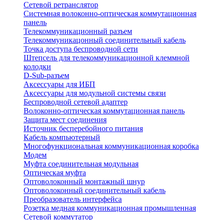
Сетевой ретранслятор
Системная волоконно-оптическая коммутационная
панель
Телекоммуникационный разъем
Телекоммуникацонный соединительный кабель
Точка доступа беспроводной сети
Штепсель для телекоммуникационной клеммной
колодки
D-Sub-разъем
Аксессуары для ИБП
Аксессуары для модульной системы связи
Беспроводной сетевой адаптер
Волоконно-оптическая коммутационная панель
Защита мест соединения
Источник бесперебойного питания
Кабель компьютерный
Многофункциональная коммуникационная коробка
Модем
Муфта соединительная модульная
Оптическая муфта
Оптоволоконный монтажный шнур
Оптоволоконный соединительный кабель
Преобразователь интерфейса
Розетка медная коммуникационная промышленная
Сетевой коммутатор