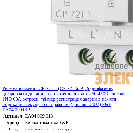
Реле напряжения CP-721-1 (CP-721-63A) (однофазное;
цифровая индикация; напряжение питания 50-450В контакт
1NO 63А встроен. таймер регистрация аварий в памяти
индикация текущего напряжения) (аналог УЗМ) F&F
EA04.009.013
Артикул:
EA04.009.013
Бренд:
Евроавтоматика F&F
3231 шт., срок поставки 5-7 рабочих дней