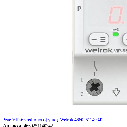
Реле VIP-63 red многофункц. Welrok 4660251140342
Артикул:
4660251140342