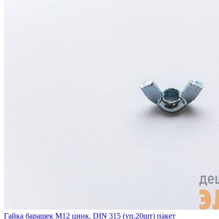
Гайка барашек М12 цинк. DIN 315 (уп.20шт) пакет