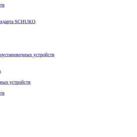
тв
тандарта SCHUKO
роустановочных устройств
в
ных устройств
тв