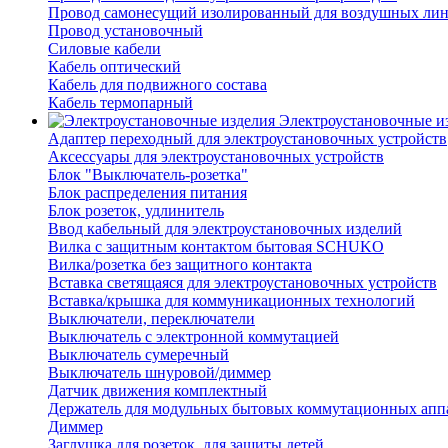
Провод самонесущий изолированный для воздушных лин
Провод установочный
Силовые кабели
Кабель оптический
Кабель для подвижного состава
Кабель термопарный
Электроустановочные и
Адаптер переходный для электроустановочных устройств
Аксессуары для электроустановочных устройств
Блок "Выключатель-розетка"
Блок распределения питания
Блок розеток, удлинитель
Ввод кабельный для электроустановочных изделий
Вилка с защитным контактом бытовая SCHUKO
Вилка/розетка без защитного контакта
Вставка светящаяся для электроустановочных устройств
Вставка/крышка для коммуникационных технологий
Выключатели, переключатели
Выключатель с электронной коммутацией
Выключатель сумеречный
Выключатель шнуровой/диммер
Датчик движения комплектный
Держатель для модульных бытовых коммутационных апп
Диммер
Заглушка для розеток, для защиты детей