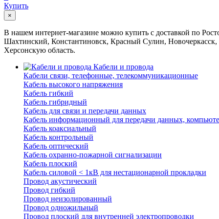
Купить
×
В нашем интернет-магазине можно купить с доставкой по Росто
Шахтинский, Константиновск, Красный Сулин, Новочеркасск, 
Херсонскую область.
Кабели и провода
Кабели связи, телефонные, телекоммуникационные
Кабель высокого напряжения
Кабель гибкий
Кабель гибридный
Кабель для связи и передачи данных
Кабель информационный для передачи данных, компьют
Кабель коаксиальный
Кабель контрольный
Кабель оптический
Кабель охранно-пожарной сигнализации
Кабель плоский
Кабель силовой < 1кВ для нестационарной прокладки
Провод акустический
Провод гибкий
Провод неизолированный
Провод одножильный
Провод плоский для внутренней электропроводки