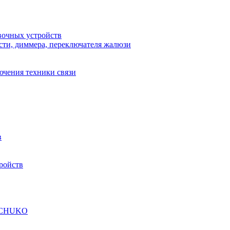
вочных устройств
сти, диммера, переключателя жалюзи
ючения техники связи
в
ройств
а SCHUKO