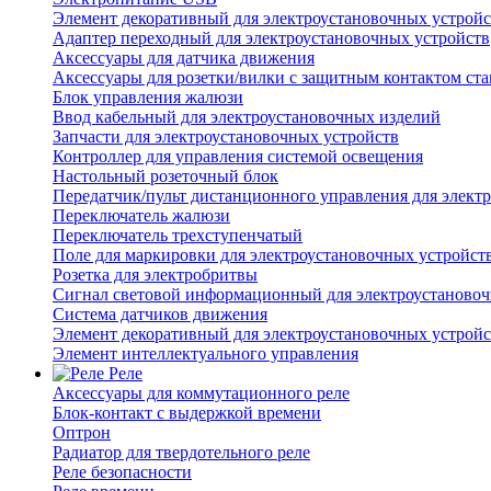
Элемент декоративный для электроустановочных устройс
Адаптер переходный для электроустановочных устройств
Аксессуары для датчика движения
Аксессуары для розетки/вилки с защитным контактом с
Блок управления жалюзи
Ввод кабельный для электроустановочных изделий
Запчасти для электроустановочных устройств
Контроллер для управления системой освещения
Настольный розеточный блок
Передатчик/пульт дистанционного управления для элект
Переключатель жалюзи
Переключатель трехступенчатый
Поле для маркировки для электроустановочных устройст
Розетка для электробритвы
Сигнал световой информационный для электроустановоч
Система датчиков движения
Элемент декоративный для электроустановочных устройс
Элемент интеллектуального управления
Реле
Аксессуары для коммутационного реле
Блок-контакт с выдержкой времени
Оптрон
Радиатор для твердотельного реле
Реле безопасности