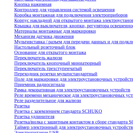
Кнопка нажимная
Контроллер для управления системой освещения
Коробка монтажная для подключения электроприборов
Корпус накладной для открытого монтажа электроустано
Крышка для выключателя, кнопки, регулятора освещенно
Материалы монтажные для маркировки
Механизм датчика движения
Мультивставка / разъем для передачи данных и для подкл
Настольный розеточный блок
Основание для открытого монтажа
Переключатель жалюзи
Переключатель кнопочный миниатюрный
Переключатель трехступенчатый
Переходник розетки мультистандартный
Поле для маркировки для электроустановочных устройст
Приемник радиосигнала
Рамка декоративная для электроустановочных устройств
Реле времени механическое для электроустановочных уст
Реле разделительное для жалюзи
Розетка
Розетка с заземлением стандарта SCHUKO
Розетка удлинителя
Розетка/вилка с защитным контактом в сборе стандарт
Таймер электронный для электроустановочных устройств
Электропитание USB