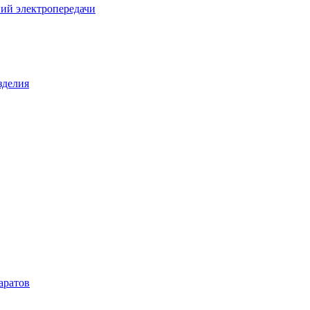
ий электропередачи
зделия
аратов