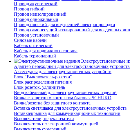
Провод акустический
Провод гибкий
Провод неизолированный
Провод одножильный
Провод плоский для внутренней электропроводки
Провод самонесущий изолированный для воздушных лин
Провод установочный
Силовые кабели
Кабель оптический
Кабель для подвижного состава
Кабель термопарный
Электроустановочные и
Адаптер переходный для электроустановочных устройств
Аксессуары для электроустановочных устройств
Блок "Выключатель-розетка"
Блок распределения питания
Блок розеток, удлинитель
Ввод кабельный для электроустановочных изделий
Вилка с защитным контактом бытовая SCHUKO
Вилка/розетка без защитного контакта
Вставка светящаяся для электроустановочных устройств
Вставка/крышка для коммуникационных технологий
Выключатели, переключатели
Выключатель с электронной коммутацией
Выключатель сумеречный