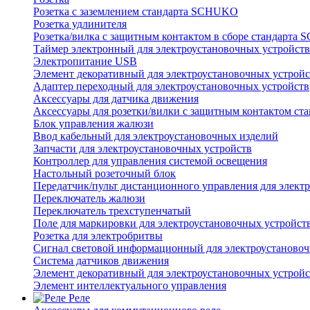
Розетка с заземлением стандарта SCHUKO
Розетка удлинителя
Розетка/вилка с защитным контактом в сборе стандарт
Таймер электронный для электроустановочных устройств
Электропитание USB
Элемент декоративный для электроустановочных устройс
Адаптер переходный для электроустановочных устройств
Аксессуары для датчика движения
Аксессуары для розетки/вилки с защитным контактом с
Блок управления жалюзи
Ввод кабельный для электроустановочных изделий
Запчасти для электроустановочных устройств
Контроллер для управления системой освещения
Настольный розеточный блок
Передатчик/пульт дистанционного управления для элект
Переключатель жалюзи
Переключатель трехступенчатый
Поле для маркировки для электроустановочных устройст
Розетка для электробритвы
Сигнал световой информационный для электроустановоч
Система датчиков движения
Элемент декоративный для электроустановочных устройс
Элемент интеллектуального управления
Реле