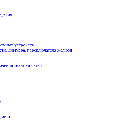
аратов
вочных устройств
сти, диммера, переключателя жалюзи
ючения техники связи
в
ройств