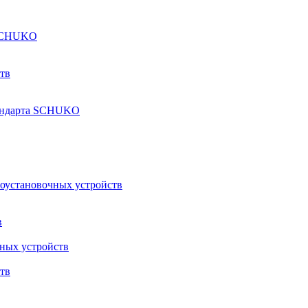
а SCHUKO
тв
тандарта SCHUKO
роустановочных устройств
в
ных устройств
тв