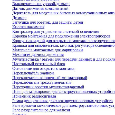
Выключатель шнуровой/диммер
Датчик движения комплектный
Держатель для модульных бытовых коммутационных апп
Диммер
Заглушка для розеток, для защиты детей
Кнопка нажимная
Контроллер для управления системой освещения
Коробка монтажная для подключения электроприборов
Корпус накладной для открытого монтажа электроустано
Крышка для выключателя, кнопки, регулятора освещенно
Материалы монтажные для маркировки
Механизм датчика движения
Мультивставка / разъем для передачи данных и для подкл
Настольный розеточный блок
Основание для открытого монтажа
Переключатель жалюзи
Переключатель кнопочный миниатюрный
Переключатель трехступенчатый
Переходник розетки мультистандартный
Поле для маркировки для электроустановочных устройст
Приемник радиосигнала
Рамка декоративная для электроустановочных устройств
Реле времени механическое для электроустановочных уст
Реле разделительное для жалюзи
Розетка