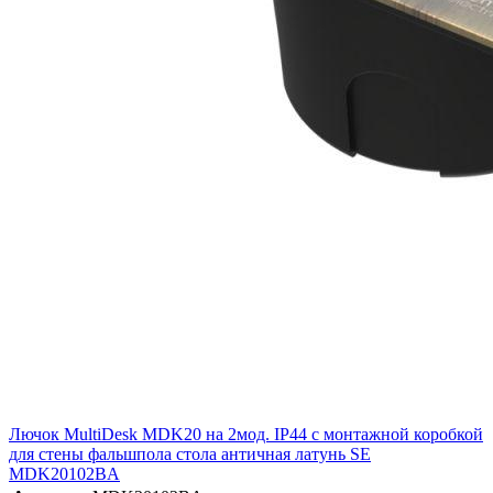
Лючок MultiDesk MDK20 на 2мод. IP44 с монтажной коробкой
для стены фальшпола стола античная латунь SE
MDK20102BA