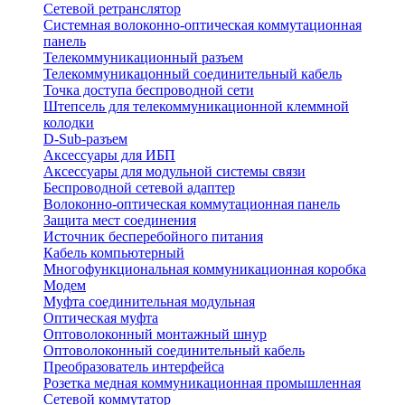
Сетевой ретранслятор
Системная волоконно-оптическая коммутационная
панель
Телекоммуникационный разъем
Телекоммуникацонный соединительный кабель
Точка доступа беспроводной сети
Штепсель для телекоммуникационной клеммной
колодки
D-Sub-разъем
Аксессуары для ИБП
Аксессуары для модульной системы связи
Беспроводной сетевой адаптер
Волоконно-оптическая коммутационная панель
Защита мест соединения
Источник бесперебойного питания
Кабель компьютерный
Многофункциональная коммуникационная коробка
Модем
Муфта соединительная модульная
Оптическая муфта
Оптоволоконный монтажный шнур
Оптоволоконный соединительный кабель
Преобразователь интерфейса
Розетка медная коммуникационная промышленная
Сетевой коммутатор