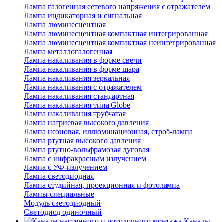
Лампа галогенная сетевого напряжения с отражателем
Лампа индикаторная и сигнальная
Лампа люминесцентная
Лампа люминесцентная компактная интегрированная
Лампа люминесцентная компактная неинтегрированная
Лампа металлогалогенная
Лампа накаливания в форме свечи
Лампа накаливания в форме шара
Лампа накаливания зеркальная
Лампа накаливания с отражателем
Лампа накаливания стандартная
Лампа накаливания типа Globe
Лампа накаливания трубчатая
Лампа натриевая высокого давления
Лампа неоновая, иллюминационная, строб-лампа
Лампа ртутная высокого давления
Лампа ртутно-вольфрамовая дуговая
Лампа с инфракрасным излучением
Лампа с УФ-излучением
Лампа светодиодная
Лампа студийная, проекционная и фотолампа
Лампы специальные
Модуль светодиодный
Светодиод одиночный
Каналы