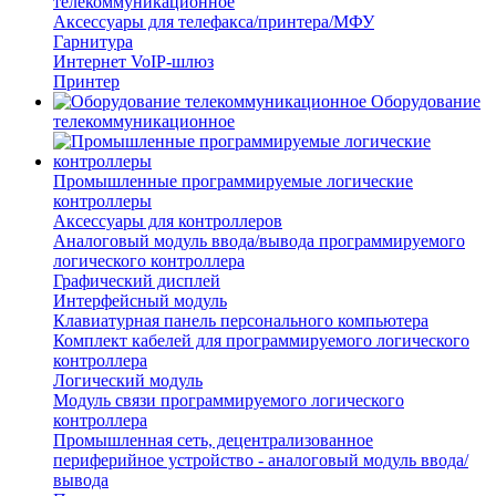
телекоммуникационное
Аксессуары для телефакса/принтера/МФУ
Гарнитура
Интернет VoIP-шлюз
Принтер
Оборудование
телекоммуникационное
Промышленные программируемые логические
контроллеры
Аксессуары для контроллеров
Аналоговый модуль ввода/вывода программируемого
логического контроллера
Графический дисплей
Интерфейсный модуль
Клавиатурная панель персонального компьютера
Комплект кабелей для программируемого логического
контроллера
Логический модуль
Модуль связи программируемого логического
контроллера
Промышленная сеть, децентрализованное
периферийное устройство - аналоговый модуль ввода/
вывода