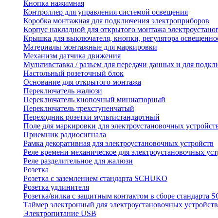
Кнопка нажимная
Контроллер для управления системой освещения
Коробка монтажная для подключения электроприборов
Корпус накладной для открытого монтажа электроустано
Крышка для выключателя, кнопки, регулятора освещенно
Материалы монтажные для маркировки
Механизм датчика движения
Мультивставка / разъем для передачи данных и для подкл
Настольный розеточный блок
Основание для открытого монтажа
Переключатель жалюзи
Переключатель кнопочный миниатюрный
Переключатель трехступенчатый
Переходник розетки мультистандартный
Поле для маркировки для электроустановочных устройст
Приемник радиосигнала
Рамка декоративная для электроустановочных устройств
Реле времени механическое для электроустановочных уст
Реле разделительное для жалюзи
Розетка
Розетка с заземлением стандарта SCHUKO
Розетка удлинителя
Розетка/вилка с защитным контактом в сборе стандарт
Таймер электронный для электроустановочных устройств
Электропитание USB