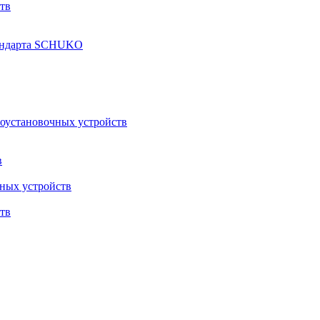
тв
тандарта SCHUKO
роустановочных устройств
в
ных устройств
тв