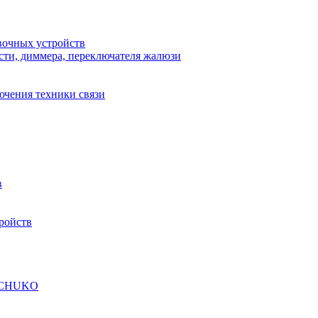
вочных устройств
сти, диммера, переключателя жалюзи
ючения техники связи
в
ройств
а SCHUKO