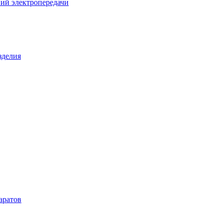
ий электропередачи
зделия
аратов