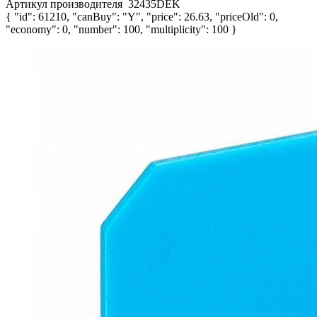
Артикул производителя
32435DEK
{ "id": 61210, "canBuy": "Y", "price": 26.63, "priceOld": 0,
"economy": 0, "number": 100, "multiplicity": 100 }