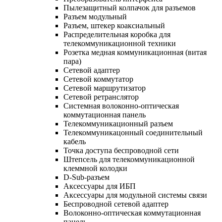
Пылезащитный колпачок для разъемов
Разъем модульный
Разъем, штекер коаксиальный
Распределительная коробка для
телекоммуникационной техники
Розетка медная коммуникационная (витая
пара)
Сетевой адаптер
Сетевой коммутатор
Сетевой маршрутизатор
Сетевой ретранслятор
Системная волоконно-оптическая
коммутационная панель
Телекоммуникационный разъем
Телекоммуникацонный соединительный
кабель
Точка доступа беспроводной сети
Штепсель для телекоммуникационной
клеммной колодки
D-Sub-разъем
Аксессуары для ИБП
Аксессуары для модульной системы связи
Беспроводной сетевой адаптер
Волоконно-оптическая коммутационная
панель