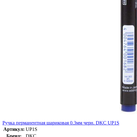
Ручка перманентная шариковая 0.3мм черн. DKC UP1S
Артикул:
UP1S
Бренд:
DKC