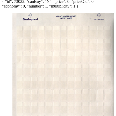
{ "id": 73022, "canBuy": "N", "price": 0, "priceOld": 0,
"economy": 0, "number": 1, "multiplicity": 1 }