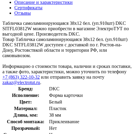
Описание и характеристики
Сертификаты
Отзывы
Табличка самоламинирующаяся 38х12 бел. (уп.910шт) DKC
SITFL03812W можно приобрести в магазине ЭлектроТУТ по
выгодной цене. Производитель DKC.
Товар Табличка самоламинирующаяся 38х12 бел. (уп.910шт)
DKC SITFL03812W доступен с доставкой по г. Ростов-на-
Дону, Ростовствкой области и территории РФ, или
самовывозом.
Информацию о стоимости товара, наличии и сроках поставки,
а также фото, характеристики, можно уточнить по телефону
+7 (863) 322-10-32
или отправить заявку на почту
zakaz@electrotut.ru
.
Бренд:
DKC
Исполнение:
Форма карточки
Цвет:
Белый
Материал:
Пластик
Длина, мм:
38 мм
Способ монтажа:
Приклеивание
Прозрачный:
Нет