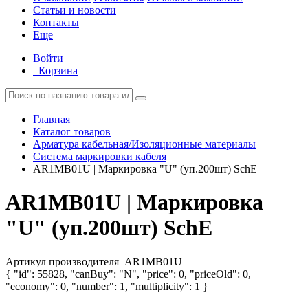
Статьи и новости
Контакты
Еще
Войти
Корзина
Главная
Каталог товаров
Арматура кабельная/Изоляционные материалы
Система маркировки кабеля
AR1MB01U | Маркировка "U" (уп.200шт) SchE
AR1MB01U | Маркировка
"U" (уп.200шт) SchE
Артикул производителя
AR1MB01U
{ "id": 55828, "canBuy": "N", "price": 0, "priceOld": 0,
"economy": 0, "number": 1, "multiplicity": 1 }