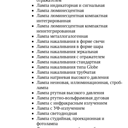
отражателем
Лампа индикаторная и сигнальная
Лампа люминесцентная
Лампа люминесцентная компактная
интегрированная
Лампа люминесцентная компактная
неинтегрированная
Лампа металлогалогенная
Лампа накаливания в форме свечи
Лампа накаливания в форме шара
Лампа накаливания зеркальная
Лампа накаливания с отражателем
Лампа накаливания стандартная
Лампа накаливания типа Globe
Лампа накаливания трубчатая
Лампа натриевая высокого давления
Лампа неоновая, иллюминационная, строб-
лампа
Лампа ртутная высокого давления
Лампа ртутно-вольфрамовая дуговая
Лампа с инфракрасным излучением
Лампа с УФ-излучением
Лампа светодиодная
Лампа студийная, проекционная и
фотолампа