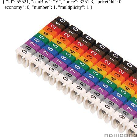
{ "id": 55521, "canBuy": "Y", "price": 3251.3, "priceOld": 0,
"economy": 0, "number": 1, "multiplicity": 1 }