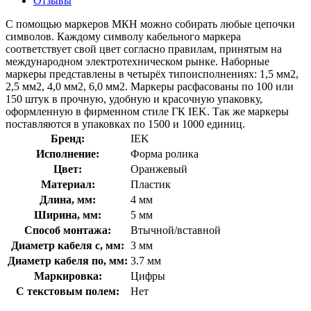
Отзывы
С помощью маркеров МКН можно собирать любые цепочки
символов. Каждому символу кабельного маркера
соответствует свой цвет согласно правилам, принятым на
международном электротехническом рынке. Наборные
маркеры представлены в четырёх типоисполнениях: 1,5 мм2,
2,5 мм2, 4,0 мм2, 6,0 мм2. Маркеры расфасованы по 100 или
150 штук в прочную, удобную и красочную упаковку,
оформленную в фирменном стиле ГК IEK. Так же маркеры
поставляются в упаковках по 1500 и 1000 единиц.
Бренд:
IEK
Исполнение:
Форма ролика
Цвет:
Оранжевый
Материал:
Пластик
Длина, мм:
4 мм
Ширина, мм:
5 мм
Способ монтажа:
Втычной/вставной
Диаметр кабеля с, мм:
3 мм
Диаметр кабеля по, мм:
3.7 мм
Маркировка:
Цифры
С текстовым полем:
Нет