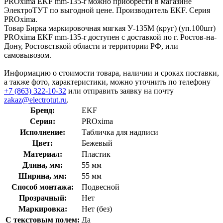
PROxima EKF mm-135-r можно приобрести в магазине
ЭлектроТУТ по выгодной цене. Производитель EKF. Серия
PROxima.
Товар Бирка маркировочная мягкая У-135М (круг) (уп.100шт)
PROxima EKF mm-135-r доступен с доставкой по г. Ростов-на-
Дону, Ростовствкой области и территории РФ, или
самовывозом.
Информацию о стоимости товара, наличии и сроках поставки,
а также фото, характеристики, можно уточнить по телефону
+7 (863) 322-10-32
или отправить заявку на почту
zakaz@electrotut.ru
.
Бренд:
EKF
Серия:
PROxima
Исполнение:
Табличка для надписи
Цвет:
Бежевый
Материал:
Пластик
Длина, мм:
55 мм
Ширина, мм:
55 мм
Способ монтажа:
Подвесной
Прозрачный:
Нет
Маркировка:
Нет (без)
С текстовым полем:
Да