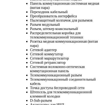
Панель коммутационная системная медная
(витая пара)
Переходник кабельный
Преобразователь интерфейса
Пылезащитный колпачок для разъемов
Разъем модульный
Разъем, штекер коаксиальный
Распределительная коробка для
телекоммуникационной техники
Розетка медная коммуникационная (витая
пара)
Сетевой адаптер
Сетевой коммутатор
Сетевой маршрутизатор
Сетевой ретранслятор
Системная волоконно-оптическая
коммутационная панель
Телекоммуникационный разъем
Телекоммуникацонный соединительный
кабель
Точка доступа беспроводной сети
Штепсель для телекоммуникационной
клеммной колодки
D-Sub-разъем
Аксессуары для ИБП