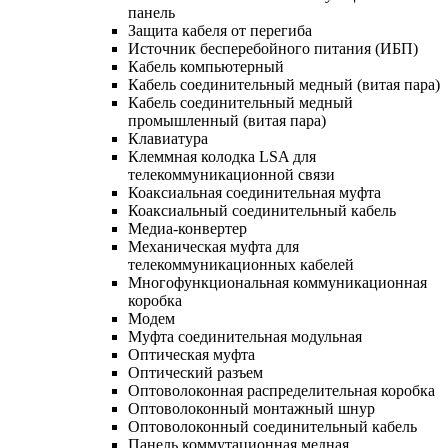
панель
Защита кабеля от перегиба
Источник бесперебойного питания (ИБП)
Кабель компьютерный
Кабель соединительный медный (витая пара)
Кабель соединительный медный
промышленный (витая пара)
Клавиатура
Клеммная колодка LSA для
телекоммуникационной связи
Коаксиальная соединительная муфта
Коаксиальный соединительный кабель
Медиа-конвертер
Механическая муфта для
телекоммуникационных кабелей
Многофункциональная коммуникационная
коробка
Модем
Муфта соединительная модульная
Оптическая муфта
Оптический разъем
Оптоволоконная распределительная коробка
Оптоволоконный монтажный шнур
Оптоволоконный соединительный кабель
Панель коммутационная медная