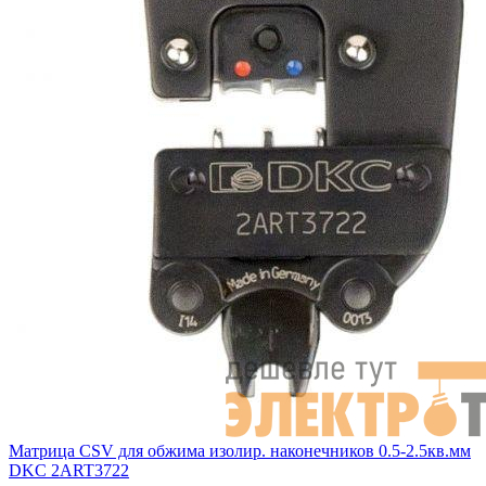
Матрица CSV для обжима изолир. наконечников 0.5-2.5кв.мм
DKC 2ART3722