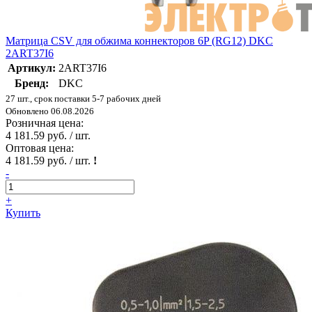
Матрица CSV для обжима коннекторов 6P (RG12) DKC
2ART37I6
Артикул:
2ART37I6
Бренд:
DKC
27 шт., срок поставки 5-7 рабочих дней
Обновлено 06.08.2026
Розничная цена:
4 181.59 руб. / шт.
Оптовая цена:
4 181.59 руб. / шт.
!
-
+
Купить