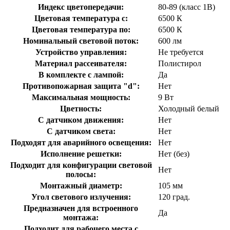
Индекс цветопередачи:
80-89 (класс 1В)
Цветовая температура с:
6500 К
Цветовая температура по:
6500 К
Номинальный световой поток:
600 лм
Устройство управления:
Не требуется
Материал рассеивателя:
Полистирол
В комплекте с лампой:
Да
Противопожарная защита "d":
Нет
Максимальная мощность:
9 Вт
Цветность:
Холодный белый
С датчиком движения:
Нет
С датчиком света:
Нет
Подходят для аварийного освещения:
Нет
Исполнение решетки:
Нет (без)
Подходит для конфигурации световой
Нет
полосы:
Монтажный диаметр:
105 мм
Угол светового излучения:
120 град.
Предназначен для встроенного
Да
монтажа:
Подходит для рабочего места с