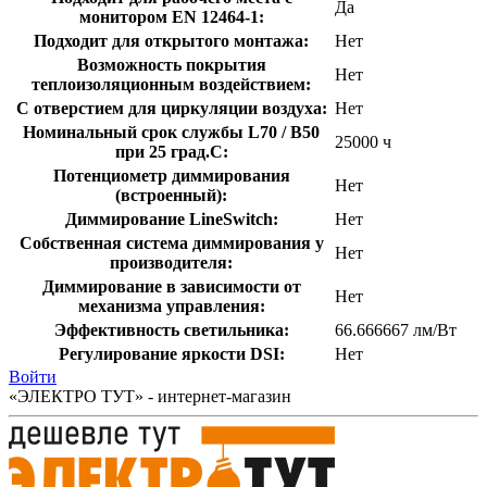
Да
монитором EN 12464-1:
Подходит для открытого монтажа:
Нет
Возможность покрытия
Нет
теплоизоляционным воздействием:
С отверстием для циркуляции воздуха:
Нет
Номинальный срок службы L70 / B50
25000 ч
при 25 град.C:
Потенциометр диммирования
Нет
(встроенный):
Диммирование LineSwitch:
Нет
Собственная система диммирования у
Нет
производителя:
Диммирование в зависимости от
Нет
механизма управления:
Эффективность светильника:
66.666667 лм/Вт
Регулирование яркости DSI:
Нет
Войти
«ЭЛЕКТРО ТУТ» - интернет-магазин