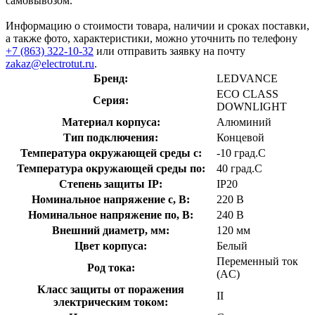
самовывозом.
Информацию о стоимости товара, наличии и сроках поставки,
а также фото, характеристики, можно уточнить по телефону
+7 (863) 322-10-32
или отправить заявку на почту
zakaz@electrotut.ru
.
Бренд:
LEDVANCE
ECO CLASS
Серия:
DOWNLIGHT
Материал корпуса:
Алюминий
Тип подключения:
Концевой
Температура окружающей среды с:
-10 град.C
Температура окружающей среды по:
40 град.C
Степень защиты IP:
IP20
Номинальное напряжение с, В:
220 В
Номинальное напряжение по, В:
240 В
Внешний диаметр, мм:
120 мм
Цвет корпуса:
Белый
Переменный ток
Род тока:
(AC)
Класс защиты от поражения
II
электрическим током: