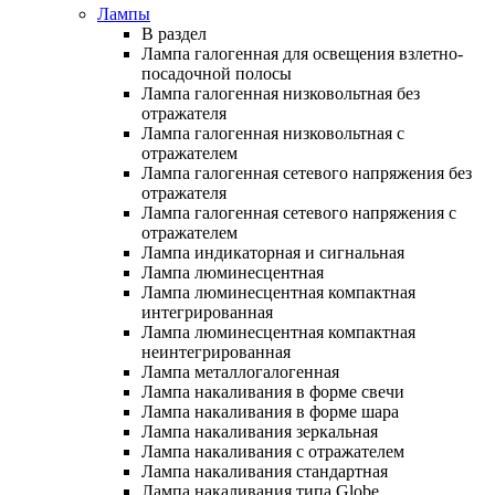
Лампы
В раздел
Лампа галогенная для освещения взлетно-
посадочной полосы
Лампа галогенная низковольтная без
отражателя
Лампа галогенная низковольтная с
отражателем
Лампа галогенная сетевого напряжения без
отражателя
Лампа галогенная сетевого напряжения с
отражателем
Лампа индикаторная и сигнальная
Лампа люминесцентная
Лампа люминесцентная компактная
интегрированная
Лампа люминесцентная компактная
неинтегрированная
Лампа металлогалогенная
Лампа накаливания в форме свечи
Лампа накаливания в форме шара
Лампа накаливания зеркальная
Лампа накаливания с отражателем
Лампа накаливания стандартная
Лампа накаливания типа Globe