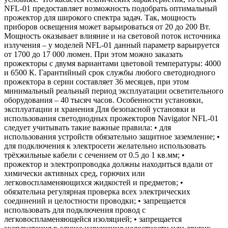
NFL-01 предоставляет возможность подобрать оптимальный
прожектор для широкого спектра задач. Так, мощность
приборов освещения может варьироваться от 20 до 200 Вт.
Мощность оказывает влияние и на световой поток источника
излучения – у моделей NFL-01 данный параметр варьируется
от 1700 до 17 000 люмен. При этом можно заказать
прожекторы с двумя вариантами цветовой температуры: 4000
и 6500 К. Гарантийный срок службы любого светодиодного
прожектора в серии составляет 36 месяцев, при этом
минимальный реальный период эксплуатации осветительного
оборудования – 40 тысяч часов. Особенности установки,
эксплуатации и хранения Для безопасной установки и
использования светодиодных прожекторов Navigator NFL-01
следует учитывать такие важные правила: • для
использования устройств обязательно защитное заземление; •
для подключения к электросети желательно использовать
трёхжильные кабели с сечением от 0.5 до 1 кв.мм; •
прожектор и электропроводка должны находиться вдали от
химически активных сред, горючих или
легковоспламеняющихся жидкостей и предметов; •
обязательна регулярная проверка всех электрических
соединений и целостности проводки; • запрещается
использовать для подключения провод с
легковоспламеняющейся изоляцией; • запрещается