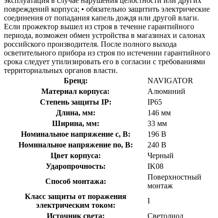
эксплуатация в случае нарушения целостности или других
повреждений корпуса; • обязательно защитить электрические
соединения от попадания капель дождя или другой влаги.
Если прожектор вышел из строя в течение гарантийного
периода, возможен обмен устройства в магазинах и салонах
российского производителя. После полного выхода
осветительного прибора из строя по истечении гарантийного
срока следует утилизировать его в согласии с требованиями
территориальных органов власти.
Бренд:
NAVIGATOR
Материал корпуса:
Алюминий
Степень защиты IP:
IP65
Длина, мм:
146 мм
Ширина, мм:
33 мм
Номинальное напряжение с, В:
196 В
Номинальное напряжение по, В:
240 В
Цвет корпуса:
Черный
Ударопрочность:
IK08
Поверхностный
Способ монтажа:
монтаж
Класс защиты от поражения
I
электрическим током:
Источник света:
Светодиод