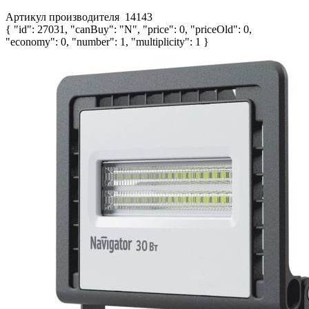
Артикул производителя
14143
{ "id": 27031, "canBuy": "N", "price": 0, "priceOld": 0,
"economy": 0, "number": 1, "multiplicity": 1 }