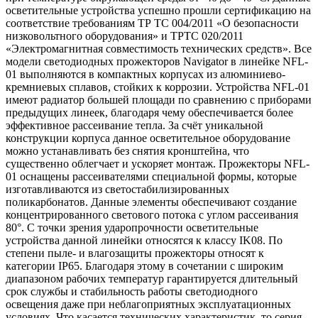
осветительные устройства успешно прошли сертификацию на
соответствие требованиям ТР ТС 004/2011 «О безопасности
низковольтного оборудования» и ТРТС 020/2011
«Электромагнитная совместимость технических средств». Все
модели светодиодных прожекторов Navigator в линейке NFL-
01 выполняются в компактных корпусах из алюминиево-
кремниевых сплавов, стойких к коррозии. Устройства NFL-01
имеют радиатор большей площади по сравнению с приборами
предыдущих линеек, благодаря чему обеспечивается более
эффективное рассеивание тепла. За счёт уникальной
конструкции корпуса данное осветительное оборудование
можно устанавливать без снятия кронштейна, что
существенно облегчает и ускоряет монтаж. Прожекторы NFL-
01 оснащены рассеивателями специальной формы, которые
изготавливаются из светостабилизированных
поликарбонатов. Данные элементы обеспечивают создание
концентрированного светового потока с углом рассеивания
80°. С точки зрения ударопрочности осветительные
устройства данной линейки относятся к классу IK08. По
степени пыле- и влагозащиты прожекторы относят к
категории IP65. Благодаря этому в сочетании с широким
диапазоном рабочих температур гарантируется длительный
срок службы и стабильность работы светодиодного
освещения даже при неблагоприятных эксплуатационных
условиях. Что касается технических характеристик, то серия