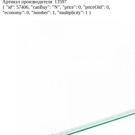
Артикул производителя
13597
{ "id": 57406, "canBuy": "N", "price": 0, "priceOld": 0,
"economy": 0, "number": 1, "multiplicity": 1 }