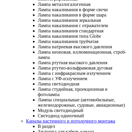
Лампа металлогалогенная
Лампа накаливания в форме свечи
Лампа накаливания в форме шара
Лампа накаливания зеркальная
Лампа накаливания с отражателем
Лампа накаливания стандартная
Лампа накаливания типа Globe
Лампа накаливания трубчатая
Лампа натриевая высокого давления
Лампа неоновая, иллюминационная, строб-
лампа
Лампа ртутная высокого давления
Лампа ртутно-вольфрамовая дуговая
Лампа с инфракрасным излучением
Лампа с УФ-излучением
Лампа светодиодная
Лампа студийная, проекционная и
фотолампа
Лампы специальные (автомобильные,
железнодорожные, судовые, авиационные)
Модуль светодиодный
Светодиод одиночный
Каналы настенного и потолочного монтажа
В раздел
Заглушка для кабель-канала