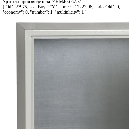
Артикул производителя
YKM40-662-31
{ "id": 27975, "canBuy": "Y", "price": 17223.96, "priceOld": 0,
"economy": 0, "number": 1, "multiplicity": 1 }