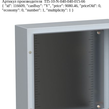
Артикул производителя
TI5-10-N-040-040-015-66
{ "id": 116609, "canBuy": "Y", "price": 9080.46, "priceOld": 0,
"economy": 0, "number": 1, "multiplicity": 1 }