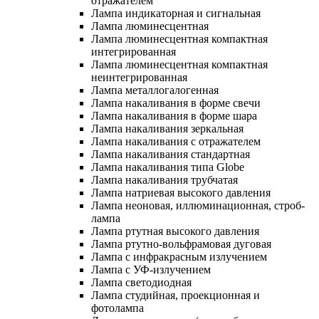
отражателем
Лампа индикаторная и сигнальная
Лампа люминесцентная
Лампа люминесцентная компактная
интегрированная
Лампа люминесцентная компактная
неинтегрированная
Лампа металлогалогенная
Лампа накаливания в форме свечи
Лампа накаливания в форме шара
Лампа накаливания зеркальная
Лампа накаливания с отражателем
Лампа накаливания стандартная
Лампа накаливания типа Globe
Лампа накаливания трубчатая
Лампа натриевая высокого давления
Лампа неоновая, иллюминационная, строб-
лампа
Лампа ртутная высокого давления
Лампа ртутно-вольфрамовая дуговая
Лампа с инфракрасным излучением
Лампа с УФ-излучением
Лампа светодиодная
Лампа студийная, проекционная и
фотолампа