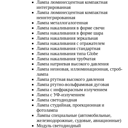
Лампа люминесцентная компактная
интегрированная
Лампа люминесцентная компактная
неинтегрированная
Лампа металлогалогенная
Лампа накаливания в форме свечи
Лампа накаливания в форме шара
Лампа накаливания зеркальная
Лампа накаливания с отражателем
Лампа накаливания стандартная
Лампа накаливания типа Globe
Лампа накаливания трубчатая
Лампа натриевая высокого давления
Лампа неоновая, иллюминационная, строб-
лампа
Лампа ртутная высокого давления
Лампа ртутно-вольфрамовая дуговая
Лампа с инфракрасным излучением
Лампа с УФ-излучением
Лампа светодиодная
Лампа студийная, проекционная и
фотолампа
Лампы специальные (автомобильные,
железнодорожные, судовые, авиационные)
Модуль светодиодный