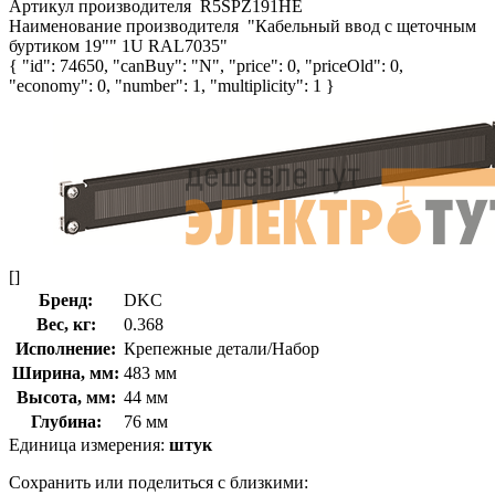
Артикул производителя
R5SPZ191HE
Наименование производителя
"Кабельный ввод с щеточным
буртиком 19"" 1U RAL7035"
{ "id": 74650, "canBuy": "N", "price": 0, "priceOld": 0,
"economy": 0, "number": 1, "multiplicity": 1 }
[]
Бренд:
DKC
Вес, кг:
0.368
Исполнение:
Крепежные детали/Набор
Ширина, мм:
483 мм
Высота, мм:
44 мм
Глубина:
76 мм
Единица измерения:
штук
Сохранить или поделиться с близкими: