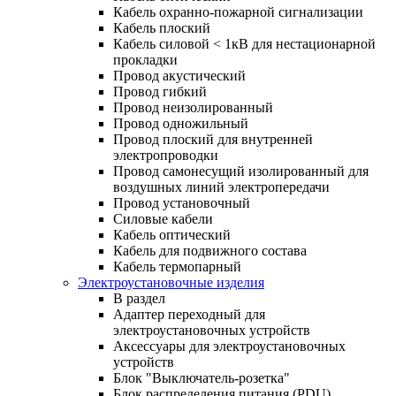
Кабель охранно-пожарной сигнализации
Кабель плоский
Кабель силовой < 1кВ для нестационарной
прокладки
Провод акустический
Провод гибкий
Провод неизолированный
Провод одножильный
Провод плоский для внутренней
электропроводки
Провод самонесущий изолированный для
воздушных линий электропередачи
Провод установочный
Силовые кабели
Кабель оптический
Кабель для подвижного состава
Кабель термопарный
Электроустановочные изделия
В раздел
Адаптер переходный для
электроустановочных устройств
Аксессуары для электроустановочных
устройств
Блок "Выключатель-розетка"
Блок распределения питания (PDU)