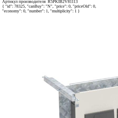
Артикул производителя
R5PKIB2V81113
{ "id": 78325, "canBuy": "N", "price": 0, "priceOld": 0,
"economy": 0, "number": 1, "multiplicity": 1 }