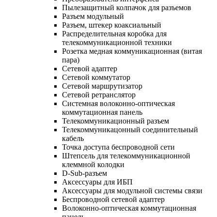
Пылезащитный колпачок для разъемов
Разъем модульный
Разъем, штекер коаксиальный
Распределительная коробка для
телекоммуникационной техники
Розетка медная коммуникационная (витая
пара)
Сетевой адаптер
Сетевой коммутатор
Сетевой маршрутизатор
Сетевой ретранслятор
Системная волоконно-оптическая
коммутационная панель
Телекоммуникационный разъем
Телекоммуникацонный соединительный
кабель
Точка доступа беспроводной сети
Штепсель для телекоммуникационной
клеммной колодки
D-Sub-разъем
Аксессуары для ИБП
Аксессуары для модульной системы связи
Беспроводной сетевой адаптер
Волоконно-оптическая коммутационная
панель