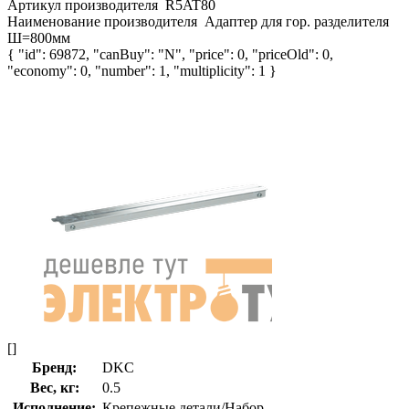
Артикул производителя
R5AT80
Наименование производителя
Адаптер для гор. разделителя
Ш=800мм
{ "id": 69872, "canBuy": "N", "price": 0, "priceOld": 0,
"economy": 0, "number": 1, "multiplicity": 1 }
[]
Бренд:
DKC
Вес, кг:
0.5
Исполнение:
Крепежные детали/Набор