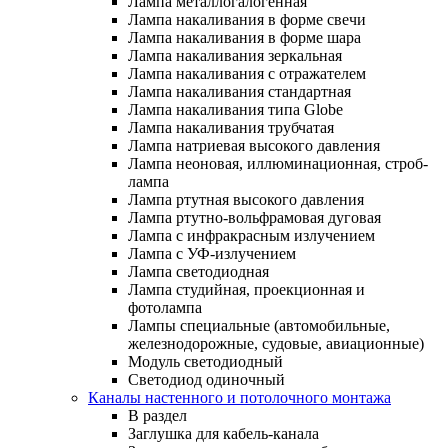
Лампа металлогалогенная
Лампа накаливания в форме свечи
Лампа накаливания в форме шара
Лампа накаливания зеркальная
Лампа накаливания с отражателем
Лампа накаливания стандартная
Лампа накаливания типа Globe
Лампа накаливания трубчатая
Лампа натриевая высокого давления
Лампа неоновая, иллюминационная, строб-
лампа
Лампа ртутная высокого давления
Лампа ртутно-вольфрамовая дуговая
Лампа с инфракрасным излучением
Лампа с УФ-излучением
Лампа светодиодная
Лампа студийная, проекционная и
фотолампа
Лампы специальные (автомобильные,
железнодорожные, судовые, авиационные)
Модуль светодиодный
Светодиод одиночный
Каналы настенного и потолочного монтажа
В раздел
Заглушка для кабель-канала