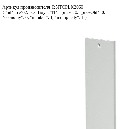
Артикул производителя
R5ITCPLK2060
{ "id": 65402, "canBuy": "N", "price": 0, "priceOld": 0,
"economy": 0, "number": 1, "multiplicity": 1 }