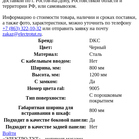
доставкой по г. Ростов-на-Дону, Ростовствкой области и
территории РФ, или самовывозом.
Информацию о стоимости товара, наличии и сроках поставки,
а также фото, характеристики, можно уточнить по телефону
+7 (863) 322-10-32
или отправить заявку на почту
zakaz@electrotut.ru
.
Бренд:
DKC
Цвет:
Черный
Материал:
Сталь
С кабельным вводом:
Нет
Ширина, мм:
800 мм
Высота, мм:
1200 мм
С замком:
Да
Номер цвета ral:
9005
С порошковым
Тип поверхности:
покрытием
Габаритная ширина для
800 мм
встраивания в шкаф:
Подходит в качестве боковой панели:
Да
Подходит в качестве задней панели:
Нет
Войти
«ЭЛЕКТРО ТУТ» - интернет-магазин