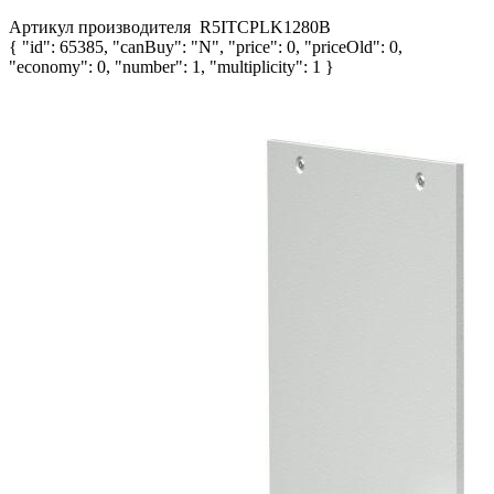
Артикул производителя
R5ITCPLK1280B
{ "id": 65385, "canBuy": "N", "price": 0, "priceOld": 0,
"economy": 0, "number": 1, "multiplicity": 1 }