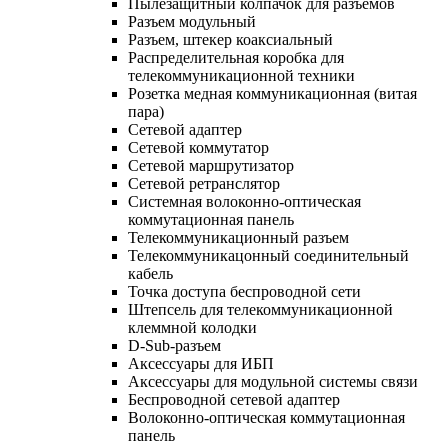
Пылезащитный колпачок для разъемов
Разъем модульный
Разъем, штекер коаксиальный
Распределительная коробка для
телекоммуникационной техники
Розетка медная коммуникационная (витая
пара)
Сетевой адаптер
Сетевой коммутатор
Сетевой маршрутизатор
Сетевой ретранслятор
Системная волоконно-оптическая
коммутационная панель
Телекоммуникационный разъем
Телекоммуникацонный соединительный
кабель
Точка доступа беспроводной сети
Штепсель для телекоммуникационной
клеммной колодки
D-Sub-разъем
Аксессуары для ИБП
Аксессуары для модульной системы связи
Беспроводной сетевой адаптер
Волоконно-оптическая коммутационная
панель