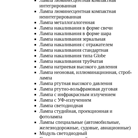
Лампа люминесцентная компактная
интегрированная
Лампа люминесцентная компактная
неинтегрированная
Лампа металлогалогенная
Лампа накаливания в форме свечи
Лампа накаливания в форме шара
Лампа накаливания зеркальная
Лампа накаливания с отражателем
Лампа накаливания стандартная
Лампа накаливания типа Globe
Лампа накаливания трубчатая
Лампа натриевая высокого давления
Лампа неоновая, иллюминационная, строб-
лампа
Лампа ртутная высокого давления
Лампа ртутно-вольфрамовая дуговая
Лампа с инфракрасным излучением
Лампа с УФ-излучением
Лампа светодиодная
Лампа студийная, проекционная и
фотолампа
Лампы специальные (автомобильные,
железнодорожные, судовые, авиационные)
Модуль светодиодный