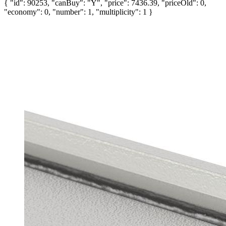
{ "id": 90253, "canBuy": "Y", "price": 7436.39, "priceOld": 0,
"economy": 0, "number": 1, "multiplicity": 1 }