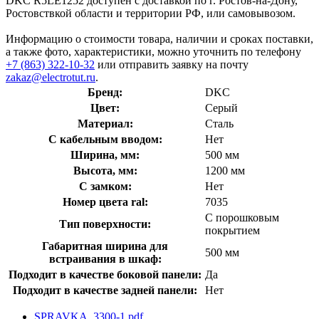
DKC R5LE1252 доступен с доставкой по г. Ростов-на-Дону,
Ростовствкой области и территории РФ, или самовывозом.
Информацию о стоимости товара, наличии и сроках поставки,
а также фото, характеристики, можно уточнить по телефону
+7 (863) 322-10-32
или отправить заявку на почту
zakaz@electrotut.ru
.
Бренд:
DKC
Цвет:
Серый
Материал:
Сталь
С кабельным вводом:
Нет
Ширина, мм:
500 мм
Высота, мм:
1200 мм
С замком:
Нет
Номер цвета ral:
7035
С порошковым
Тип поверхности:
покрытием
Габаритная ширина для
500 мм
встраивания в шкаф:
Подходит в качестве боковой панели:
Да
Подходит в качестве задней панели:
Нет
SPRAVKA_3300-1.pdf