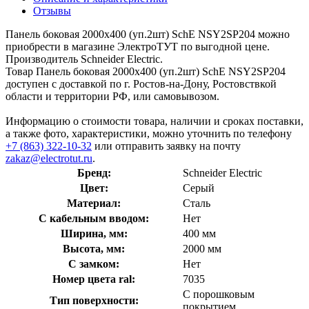
Отзывы
Панель боковая 2000х400 (уп.2шт) SchE NSY2SP204 можно
приобрести в магазине ЭлектроТУТ по выгодной цене.
Производитель Schneider Electric.
Товар Панель боковая 2000х400 (уп.2шт) SchE NSY2SP204
доступен с доставкой по г. Ростов-на-Дону, Ростовствкой
области и территории РФ, или самовывозом.
Информацию о стоимости товара, наличии и сроках поставки,
а также фото, характеристики, можно уточнить по телефону
+7 (863) 322-10-32
или отправить заявку на почту
zakaz@electrotut.ru
.
Бренд:
Schneider Electric
Цвет:
Серый
Материал:
Сталь
С кабельным вводом:
Нет
Ширина, мм:
400 мм
Высота, мм:
2000 мм
С замком:
Нет
Номер цвета ral:
7035
С порошковым
Тип поверхности:
покрытием