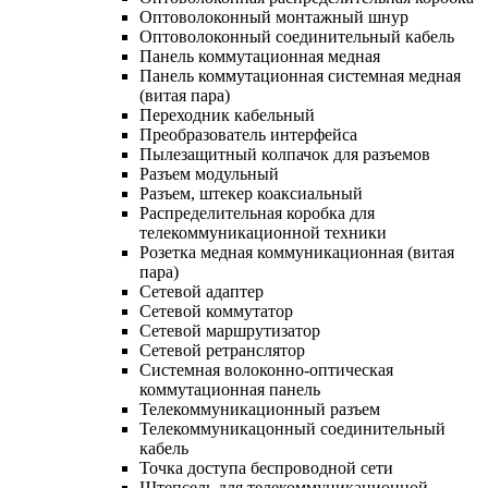
Оптоволоконный монтажный шнур
Оптоволоконный соединительный кабель
Панель коммутационная медная
Панель коммутационная системная медная
(витая пара)
Переходник кабельный
Преобразователь интерфейса
Пылезащитный колпачок для разъемов
Разъем модульный
Разъем, штекер коаксиальный
Распределительная коробка для
телекоммуникационной техники
Розетка медная коммуникационная (витая
пара)
Сетевой адаптер
Сетевой коммутатор
Сетевой маршрутизатор
Сетевой ретранслятор
Системная волоконно-оптическая
коммутационная панель
Телекоммуникационный разъем
Телекоммуникацонный соединительный
кабель
Точка доступа беспроводной сети
Штепсель для телекоммуникационной