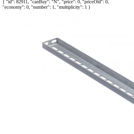
{ "id": 82911, "canBuy": "N", "price": 0, "priceOld": 0,
"economy": 0, "number": 1, "multiplicity": 1 }