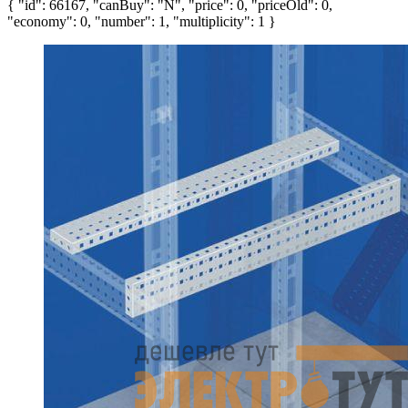
{ "id": 66167, "canBuy": "N", "price": 0, "priceOld": 0,
"economy": 0, "number": 1, "multiplicity": 1 }