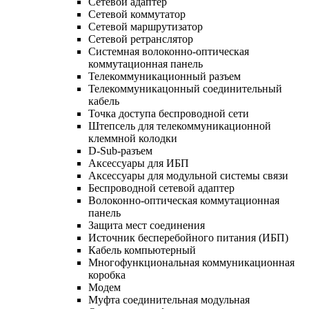
Сетевой адаптер
Сетевой коммутатор
Сетевой маршрутизатор
Сетевой ретранслятор
Системная волоконно-оптическая
коммутационная панель
Телекоммуникационный разъем
Телекоммуникацонный соединительный
кабель
Точка доступа беспроводной сети
Штепсель для телекоммуникационной
клеммной колодки
D-Sub-разъем
Аксессуары для ИБП
Аксессуары для модульной системы связи
Беспроводной сетевой адаптер
Волоконно-оптическая коммутационная
панель
Защита мест соединения
Источник бесперебойного питания (ИБП)
Кабель компьютерный
Многофункциональная коммуникационная
коробка
Модем
Муфта соединительная модульная