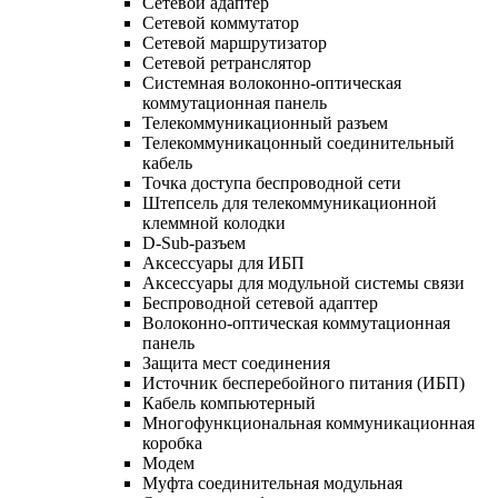
Сетевой адаптер
Сетевой коммутатор
Сетевой маршрутизатор
Сетевой ретранслятор
Системная волоконно-оптическая
коммутационная панель
Телекоммуникационный разъем
Телекоммуникацонный соединительный
кабель
Точка доступа беспроводной сети
Штепсель для телекоммуникационной
клеммной колодки
D-Sub-разъем
Аксессуары для ИБП
Аксессуары для модульной системы связи
Беспроводной сетевой адаптер
Волоконно-оптическая коммутационная
панель
Защита мест соединения
Источник бесперебойного питания (ИБП)
Кабель компьютерный
Многофункциональная коммуникационная
коробка
Модем
Муфта соединительная модульная