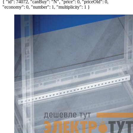
{ "id": 74072, "canBuy": "N", "price": 0, "priceOld": 0,
"economy": 0, "number": 1, "multiplicity": 1 }