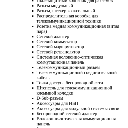
Пылезащитный колпачок для разъемов
Разъем модульный
Разъем, штекер коаксиальный
Распределительная коробка для
телекоммуникационной техники
Розетка медная коммуникационная (витая
пара)
Сетевой адаптер
Сетевой коммутатор
Сетевой маршрутизатор
Сетевой ретранслятор
Системная волоконно-оптическая
коммутационная панель
Телекоммуникационный разъем
Телекоммуникацонный соединительный
кабель
Точка доступа беспроводной сети
Штепсель для телекоммуникационной
клеммной колодки
D-Sub-разъем
Аксессуары для ИБП
Аксессуары для модульной системы связи
Беспроводной сетевой адаптер
Волоконно-оптическая коммутационная
панель