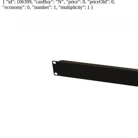
{ "id": 106399, "canBuy": "N", "price": 0, "priceOld": 0,
"economy": 0, "number": 1, "multiplicity": 1 }