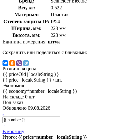
Бренд:
Schneider Electric
Вес, кг:
0.522
Материал:
Пластик
Степень защиты IP:
IP54
Ширина, мм:
223 мм
Высота, мм:
223 мм
Единица измерения:
штук
Сохранить или поделиться с близкими:
Розничная цена
{{ priceOld | localeString }}
{{ price | localeString }}
/ шт.
Экономия
{{ economy*number | localeString }}
На складе 0 шт.
Под заказ
Обновлено 09.08.2026
-
+
В корзину
Итого:
{{ price*number | localeString }}