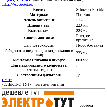
+7 (863) 322-10-32
или отправить заявку на почту
zakaz@electrotut.ru
.
Бренд:
Schneider Electric
Материал:
Пластик
Степень защиты IP:
IP54
Ширина, мм:
223 мм
Высота, мм:
223 мм
Быстрое
Способ монтажа:
крепление
Тип поверхности:
Необработанная
Габаритная ширина для встраивания в
223 мм
шкаф:
Монтажная глубина в шкафу:
800 мм
Для максимального количества
1
вентиляторов:
С встроенным фильтром:
Да
Войти
«ЭЛЕКТРО ТУТ» - интернет-магазин
0 - 9999999