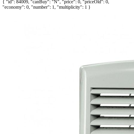
{ "id": 84009, "canBuy": "N", "price": 0, "priceOld": 0,
"economy": 0, "number": 1, "multiplicity": 1 }