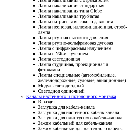
Лампа накаливания с отражателем
Лампа накаливания стандартная
Лампа накаливания типа Globe
Лампа накаливания трубчатая
Лампа натриевая высокого давления
Лампа неоновая, иллюминационная, строб-
лампа
Лампа ртутная высокого давления
Лампа ртутно-вольфрамовая дуговая
Лампа с инфракрасным излучением
Лампа с УФ-излучением
Лампа светодиодная
Лампа студийная, проекционная и
фотолампа
Лампы специальные (автомобильные,
железнодорожные, судовые, авиационные)
Модуль светодиодный
Светодиод одиночный
Каналы настенного и потолочного монтажа
В раздел
Заглушка для кабель-канала
Заглушка для настенного кабель-канала
Заглушка для плинтусного кабель-канала
Зажим кабельный для кабель-канала
Зажим кабельный для настенного кабель-