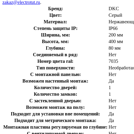
zakaz@electrotut.ru
.
Бренд:
DKC
Цвет:
Серый
Материал:
Нержавеюща
Степень защиты IP:
IP66
Ширина, мм:
200 мм
Высота, мм:
400 мм
Глубина:
80 мм
Соединяемый в ряд:
Нет
Номер цвета ral:
7035
Тип поверхности:
Необработа
С монтажной панелью:
Нет
Возможен настенный монтаж:
Да
Количество дверей:
1
Количество замков:
1
С застекленной дверью:
Нет
Возможен монтаж на полу:
Нет
Подходит для установки вне помещений:
Да
Подходит для метрического монтажа:
Да
Монтажная пластина регулируемая по глубине:
Нет
С вентилируемой дверью:
Нет