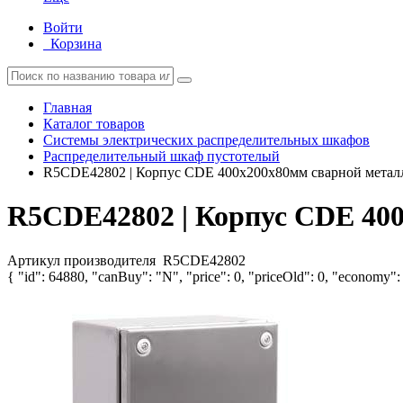
Войти
Корзина
Главная
Каталог товаров
Системы электрических распределительных шкафов
Распределительный шкаф пустотелый
R5CDE42802 | Корпус CDE 400х200х80мм сварной мета
R5CDE42802 | Корпус CDE 40
Артикул производителя
R5CDE42802
{ "id": 64880, "canBuy": "N", "price": 0, "priceOld": 0, "economy": 0