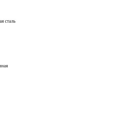
я сталь
нная