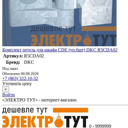
Комплект петель для шкафа CDE (уп.6шт) DKC R5CDA02
Артикул:
R5CDA02
Бренд:
DKC
Под заказ
Обновлено 06.08.2026
+7 (863) 322-10-32
Уточнить цену
×
Войти
«ЭЛЕКТРО ТУТ» - интернет-магазин
0 - 9999999