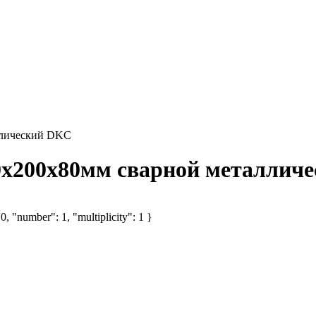
ллический DKC
0х200х80мм сварной металлич
, "number": 1, "multiplicity": 1 }