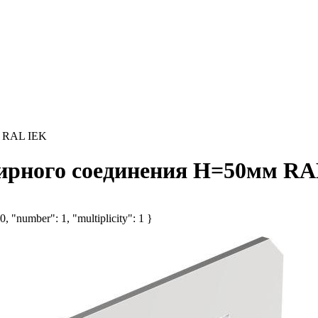
м RAL IEK
ирного соединения H=50мм RA
, "number": 1, "multiplicity": 1 }