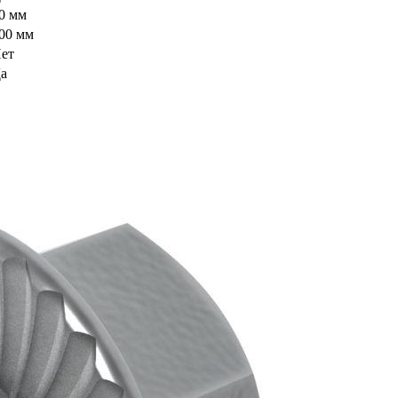
0 мм
00 мм
ет
а