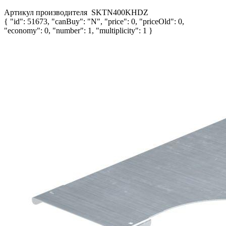
Артикул производителя
SKTN400KHDZ
{ "id": 51673, "canBuy": "N", "price": 0, "priceOld": 0,
"economy": 0, "number": 1, "multiplicity": 1 }