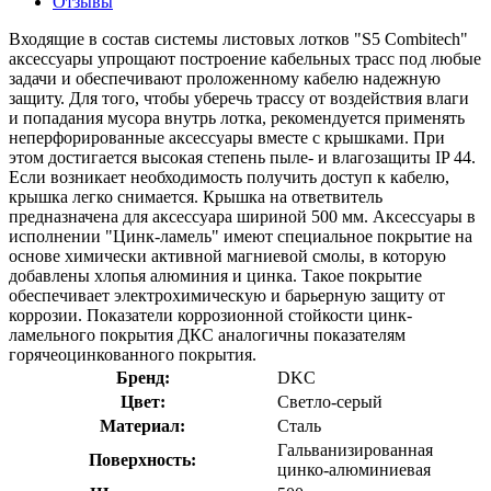
Отзывы
Входящие в состав системы листовых лотков "S5 Combitech"
аксессуары упрощают построение кабельных трасс под любые
задачи и обеспечивают проложенному кабелю надежную
защиту. Для того, чтобы уберечь трассу от воздействия влаги
и попадания мусора внутрь лотка, рекомендуется применять
неперфорированные аксессуары вместе с крышками. При
этом достигается высокая степень пыле- и влагозащиты IP 44.
Если возникает необходимость получить доступ к кабелю,
крышка легко снимается. Крышка на ответвитель
предназначена для аксессуара шириной 500 мм. Аксессуары в
исполнении "Цинк-ламель" имеют специальное покрытие на
основе химически активной магниевой смолы, в которую
добавлены хлопья алюминия и цинка. Такое покрытие
обеспечивает электрохимическую и барьерную защиту от
коррозии. Показатели коррозионной стойкости цинк-
ламельного покрытия ДКС аналогичны показателям
горячеоцинкованного покрытия.
Бренд:
DKC
Цвет:
Светло-серый
Материал:
Сталь
Гальванизированная
Поверхность:
цинко-алюминиевая