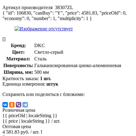
Артикул производителя
38307ZL
{ "id": 106830, "canBuy": "Y", "price": 4581.83, "priceOld": 0,
"economy": 0, "number": 1, "multiplicity": 1 }
[]
Бренд:
DKC
Цвет:
Светло-серый
Материал:
Сталь
Поверхность:
Гальванизированная цинко-алюминиевая
Ширина, мм:
500 мм
Кратность заказа:
1 шт.
Единица измерения:
штук
Сохранить или поделиться с близкими:
Розничная цена
{{ priceOld | localeString }}
{{ price | localeString }}
/ шт.
Оптовая цена
4 581.83 руб. / шт.
!