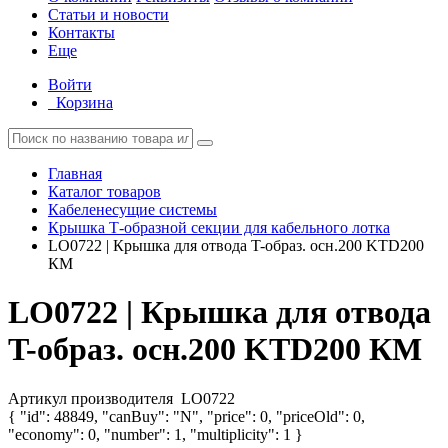
Статьи и новости
Контакты
Еще
Войти
Корзина
Главная
Каталог товаров
Кабеленесущие системы
Крышка Т-образной секции для кабельного лотка
LO0722 | Крышка для отвода T-образ. осн.200 KTD200
КМ
LO0722 | Крышка для отвода
T-образ. осн.200 KTD200 КМ
Артикул производителя
LO0722
{ "id": 48849, "canBuy": "N", "price": 0, "priceOld": 0,
"economy": 0, "number": 1, "multiplicity": 1 }